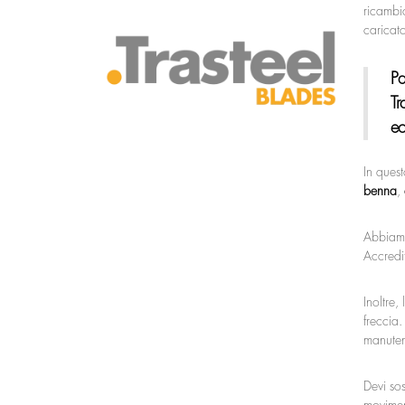
ricambio
caricato
Pa
Tr
ec
In ques
benna
,
Abbiamo 
Accredit
Inoltre,
freccia.
manuten
Devi sos