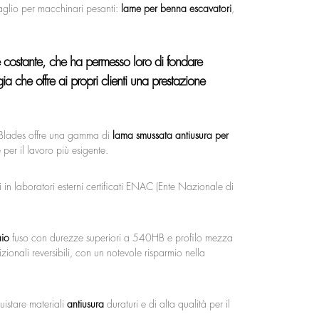
taglio per macchinari pesanti:
lame per benna escavatori
,
ne costante, che ha permesso loro di fondare
a che offre ai propri clienti una prestazione
el Blades offre una gamma di
lama smussata antiusura per
per il lavoro più esigente.
 in laboratori esterni certificati ENAC (Ente Nazionale di
aio
fuso con durezze superiori a 540HB e profilo mezza
zionali reversibili, con un notevole risparmio nella
istare materiali
antiusura
duraturi e di alta qualità per il