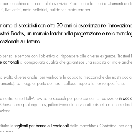
 per macchine a tuo completo servizio. Produttori e fornitori di strumenti da 
ri, livellatrici, motolivellatrici, bulldozer, motorscraper...
rliamo di specialisti con oltre 30 anni di esperienza nell’innovazio
asteel Blades, un marchio leader nella progettazione e nella tecnologi
cezionale sul terreno.
to senso, e sempre con l'obiettivo di rispondere alle diverse esigenze, Traste
e cantonali
di comprovata qualità che garantisce una risposta ottimale anche 
svolto diverse analisi per verificare le capacità meccaniche dei nostri acciai
amento). La maggior parte dei nostri collaudi supera le nostre specifiche.
 le nostre lame Half-Arrow sono speciali per pale caricatrici realizzate
in
acci
 Queste lame prolungano significativamente la vita utile rispetto alle lame tradi
zione.
tituire le
taglienti per benne e i cantonali
della macchina? Contattaci per acqu