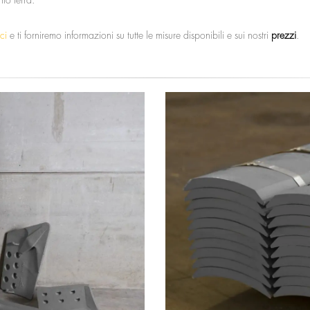
to terra.
ci
e ti forniremo informazioni su tutte le misure disponibili e sui nostri
prezzi
.