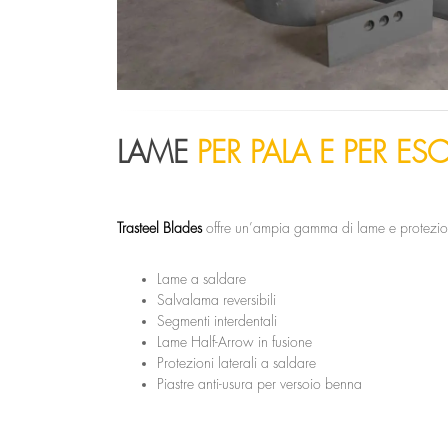
LAME
PER PALA E PER ES
Trasteel Blades
offre un’ampia gamma di lame e protezion
Lame a saldare
Salvalama reversibili
Segmenti interdentali
Lame Half-Arrow in fusione
Protezioni laterali a saldare
Piastre anti-usura per versoio benna