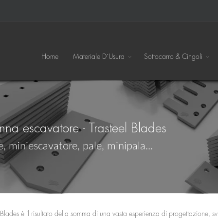
Home
Materiale D´Usura
Sottocarro & Cingoli
na escavatore - Trasteel Blades
 miniescavatore, pale, minipala...
 Blades è il risultato della somma di una vasta esperienza di progettazione, s