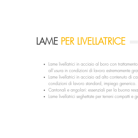
LAME
PER LIVELLATRICE
Lame livellatrici in acciaio al boro con trattamento
all’usura in condizioni di lavoro estremamente gra
Lame livellatrici in acciaio ad alto contenuto di car
condizioni di lavoro standard, impiego generico.
Cantonali e angolari: essenziali per la buona res
Lame livellatrici seghettate per terreni compatti e ge