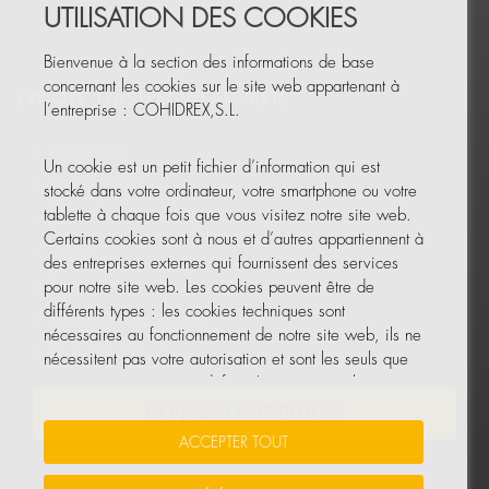
UTILISATION DES COOKIES
Bienvenue à la section des informations de base
concernant les cookies sur le site web appartenant à
EXPLORE TRASTEEL WEAR PARTS
l’entreprise : COHIDREX,S.L.
Trasteel Elite
Un cookie est un petit fichier d’information qui est
Trasteel Blades
stocké dans votre ordinateur, votre smartphone ou votre
tablette à chaque fois que vous visitez notre site web.
Trasteel Tools
Certains cookies sont à nous et d’autres appartiennent à
Trabber
des entreprises externes qui fournissent des services
Trasteel Track
pour notre site web. Les cookies peuvent être de
différents types : les cookies techniques sont
Trasteel Tech Accessoires
nécessaires au fonctionnement de notre site web, ils ne
Trasteel Tech Marteaux
nécessitent pas votre autorisation et sont les seuls que
nous avons activés par défaut. Les autres cookies sont
utilisés afin d’améliorer notre site web, de le
DEVENIR DISTRIBUTEUR
personnaliser en fonction de vos préférences ou de
ACCEPTER TOUT
pouvoir vous montrer des publicités adaptées à vos
recherches, vos goûts et vos intérêts personnels.