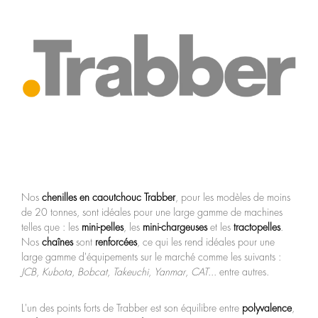
Nos
chenilles en caoutchouc Trabber
, pour les modèles de moins
de 20 tonnes, sont idéales pour une large gamme de machines
telles que : les
mini-pelles
, les
mini-chargeuses
et les
tractopelles
.
Nos
chaînes
sont
renforcées
, ce qui les rend idéales pour une
large gamme d'équipements sur le marché comme les suivants :
JCB
,
Kubota
,
Bobcat
,
Takeuchi
,
Yanmar
,
CAT
... entre autres.
L'un des points forts de Trabber est son équilibre entre
polyvalence
,