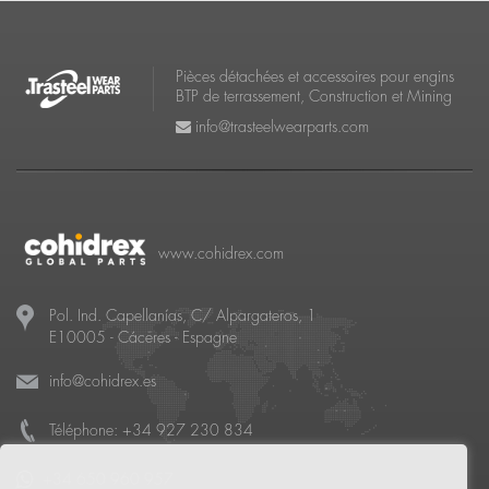
Pièces détachées et accessoires pour engins
BTP de terrassement, Construction et Mining
info@trasteelwearparts.com
www.cohidrex.com
Pol. Ind. Capellanías, C/ Alpargateros, 1
E10005
-
Cáceres
- Espagne
info@cohidrex.es
Téléphone:
+34 927 230 834
+34 650 960 957