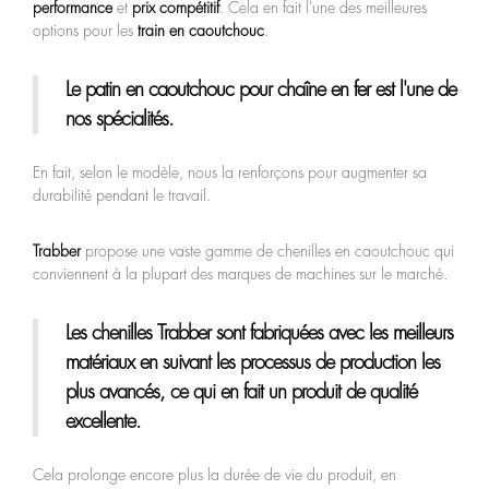
performance
et
prix compétitif
. Cela en fait l'une des meilleures
options pour les
train en caoutchouc
.
Le
patin en caoutchouc pour chaîne en fer
est l'une de
nos spécialités.
En fait, selon le modèle, nous la renforçons pour augmenter sa
durabilité pendant le travail.
Trabber
propose une vaste gamme de chenilles en caoutchouc qui
conviennent à la plupart des marques de machines sur le marché.
Les chenilles Trabber sont fabriquées avec les meilleurs
matériaux en suivant les processus de production les
plus avancés, ce qui en fait un produit de qualité
excellente.
Cela prolonge encore plus la durée de vie du produit, en