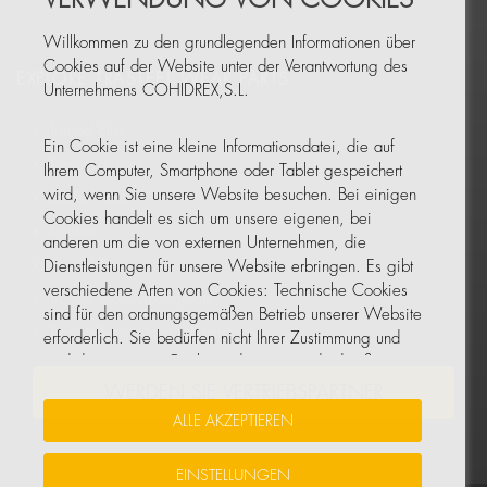
Willkommen zu den grundlegenden Informationen über
Cookies auf der Website unter der Verantwortung des
EXPLORE TRASTEEL WEAR PARTS
Unternehmens COHIDREX,S.L.
Trasteel Elite
Ein Cookie ist eine kleine Informationsdatei, die auf
Trasteel Blades
Ihrem Computer, Smartphone oder Tablet gespeichert
wird, wenn Sie unsere Website besuchen. Bei einigen
Trasteel Tools
Cookies handelt es sich um unsere eigenen, bei
Trabber
anderen um die von externen Unternehmen, die
Trasteel Track
Dienstleistungen für unsere Website erbringen. Es gibt
verschiedene Arten von Cookies: Technische Cookies
Trasteel Tech-Anbaugeräte
sind für den ordnungsgemäßen Betrieb unserer Website
Trasteel Tech-Hydraulikhämmer
erforderlich. Sie bedürfen nicht Ihrer Zustimmung und
sind die einzigen Cookies, die wir standardmäßig
aktiviert haben. Alle anderen Cookies dienen dazu,
WERDEN SIE VERTRIEBSPARTNER
unsere Website zu verbessern, sie auf der Grundlage
ALLE AKZEPTIEREN
Ihrer Präferenzen zu personalisieren oder Ihnen
Werbung zu zeigen, die auf Ihre Suchanfragen, Ihren
EINSTELLUNGEN
Geschmack und Ihre persönlichen Interessen