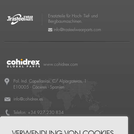
Ersatzteile für Hoch- Tief- und
Bergbaumaschinen.
info@trasteelwearparts.com
www.cohidrex.com
Pol. Ind. Capellanías, C/ Alpargateros, 1
E10005
-
Cáceres
- Spanien
info@cohidrex.es
Telefon:
+34 927 230 834
+34 650 960 957
VERWENDUNG VON COOKIES